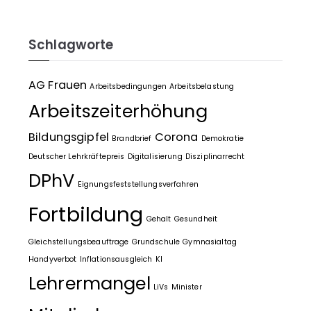
Schlagworte
AG Frauen
Arbeitsbedingungen
Arbeitsbelastung
Arbeitszeiterhöhung
Bildungsgipfel
Corona
Brandbrief
Demokratie
Deutscher Lehrkräftepreis
Digitalisierung
Disziplinarrecht
DPhV
Eignungsfeststellungsverfahren
Fortbildung
Gehalt
Gesundheit
Gleichstellungsbeauftrage
Grundschule
Gymnasialtag
Handyverbot
Inflationsausgleich
KI
Lehrermangel
LiVs
Minister