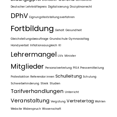
Deutscher Lehrkräftepreis
Digitalisierung
Disziplinarrecht
DPhV
Eignungsfeststellungsverfahren
Fortbildung
Gehalt
Gesundheit
Gleichstellungsbeauftrage
Grundschule
Gymnasialtag
Handyverbot
Inflationsausgleich
KI
Lehrermangel
LiVs
Minister
Mitglieder
Personalvertretung
PISA
Pressemitteilung
Schulleitung
Protestaktion
Referendar:innen
Schulung
Schwerbehinderung
Streik
Studien
Tarifverhandlungen
Unterricht
Veranstaltung
Vertretertag
Vergütung
Wahlen
Website
Widerspruch
Wissenschaft