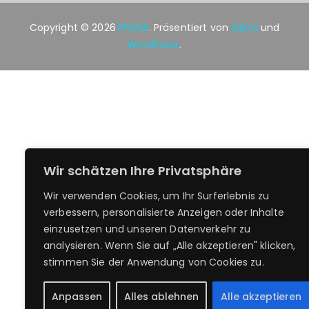
Copyright © 2026
PhVSA
. Präsentiert von
Zakra
und
WordPress
.
Wir schätzen Ihre Privatsphäre
Wir verwenden Cookies, um Ihr Surferlebnis zu
verbessern, personalisierte Anzeigen oder Inhalte
einzusetzen und unseren Datenverkehr zu
analysieren. Wenn Sie auf „Alle akzeptieren" klicken,
stimmen Sie der Anwendung von Cookies zu.
Anpassen
Alles ablehnen
Alle akzeptieren