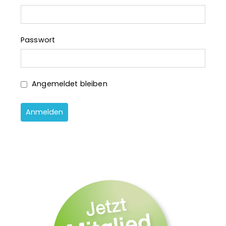
o
r
:
Passwort
Angemeldet bleiben