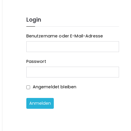
a
r
c
Login
h
f
Benutzername oder E-Mail-Adresse
o
r
:
Passwort
Angemeldet bleiben