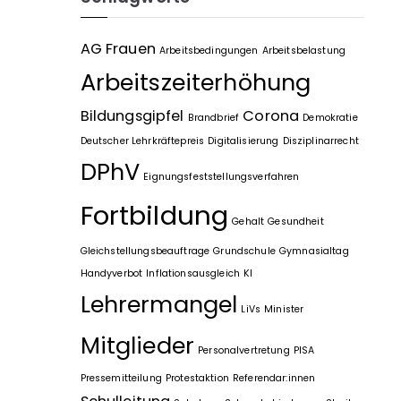
AG Frauen
Arbeitsbedingungen
Arbeitsbelastung
Arbeitszeiterhöhung
Bildungsgipfel
Corona
Brandbrief
Demokratie
Deutscher Lehrkräftepreis
Digitalisierung
Disziplinarrecht
DPhV
Eignungsfeststellungsverfahren
Fortbildung
Gehalt
Gesundheit
Gleichstellungsbeauftrage
Grundschule
Gymnasialtag
Handyverbot
Inflationsausgleich
KI
Lehrermangel
LiVs
Minister
Mitglieder
Personalvertretung
PISA
Pressemitteilung
Protestaktion
Referendar:innen