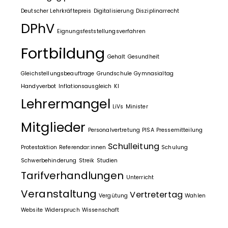
Deutscher Lehrkräftepreis
Digitalisierung
Disziplinarrecht
DPhV
Eignungsfeststellungsverfahren
Fortbildung
Gehalt
Gesundheit
Gleichstellungsbeauftrage
Grundschule
Gymnasialtag
Handyverbot
Inflationsausgleich
KI
Lehrermangel
LiVs
Minister
Mitglieder
Personalvertretung
PISA
Pressemitteilung
Schulleitung
Protestaktion
Referendar:innen
Schulung
Schwerbehinderung
Streik
Studien
Tarifverhandlungen
Unterricht
Veranstaltung
Vertretertag
Vergütung
Wahlen
Website
Widerspruch
Wissenschaft