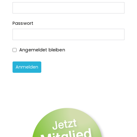
o
r
:
Passwort
Angemeldet bleiben