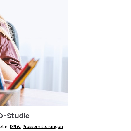
D-Studie
et in
DPhV
,
Pressemitteilungen