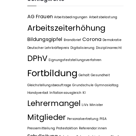
AG Frauen
Arbeitsbedingungen
Arbeitsbelastung
Arbeitszeiterhöhung
Bildungsgipfel
Corona
Brandbrief
Demokratie
Deutscher Lehrkräftepreis
Digitalisierung
Disziplinarrecht
DPhV
Eignungsfeststellungsverfahren
Fortbildung
Gehalt
Gesundheit
Gleichstellungsbeauftrage
Grundschule
Gymnasialtag
Handyverbot
Inflationsausgleich
KI
Lehrermangel
LiVs
Minister
Mitglieder
Personalvertretung
PISA
Pressemitteilung
Protestaktion
Referendar:innen