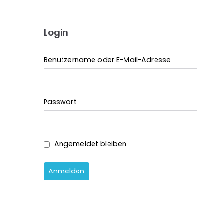
a
r
c
Login
h
f
Benutzername oder E-Mail-Adresse
o
r
:
Passwort
Angemeldet bleiben