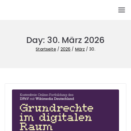
Zum
Inhalt
PhVSA
Fachgewerkschaft der Gymnasiallehrerinnen und
springen
Gymnasiallehrer in Sachsen-Anhalt
Day:
30. März 2026
Startseite
2026
März
30.