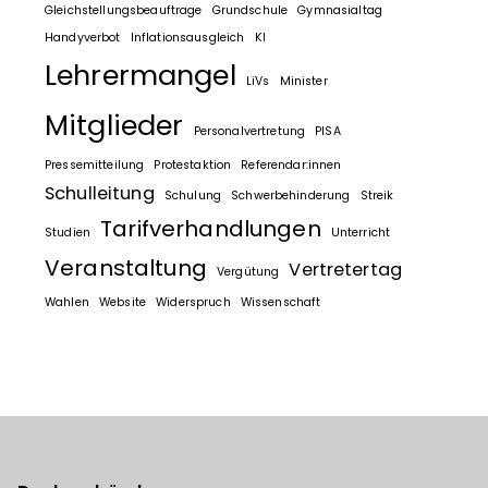
Gleichstellungsbeauftrage
Grundschule
Gymnasialtag
Handyverbot
Inflationsausgleich
KI
Lehrermangel
LiVs
Minister
Mitglieder
Personalvertretung
PISA
Pressemitteilung
Protestaktion
Referendar:innen
Schulleitung
Schulung
Schwerbehinderung
Streik
Tarifverhandlungen
Studien
Unterricht
Veranstaltung
Vertretertag
Vergütung
Wahlen
Website
Widerspruch
Wissenschaft