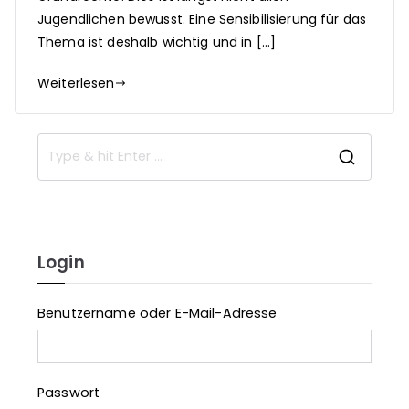
Jugendlichen bewusst. Eine Sensibilisierung für das
Thema ist deshalb wichtig und in […]
Weiterlesen
S
e
a
r
c
Login
h
f
Benutzername oder E-Mail-Adresse
o
r
:
Passwort