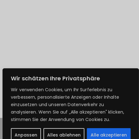
Wir schätzen Ihre Privatsphäre
Wir verwenden Cookies, um Ihr Surferlebnis zu
verbessern, personalisierte Anzeigen oder Inhalte
einzusetzen und unseren Datenverkehr zu
analysieren. Wenn Sie auf „Alle akzeptieren" klicken,
stimmen Sie der Anwendung von Cookies zu.
Copyright © 2026
PhVSA
. Präsentiert von
Zakra
und
Anpassen
Alles ablehnen
Alle akzeptieren
WordPress
.