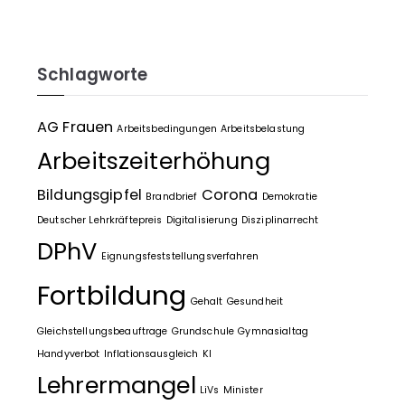
Schlagworte
AG Frauen
Arbeitsbedingungen
Arbeitsbelastung
Arbeitszeiterhöhung
Bildungsgipfel
Corona
Brandbrief
Demokratie
Deutscher Lehrkräftepreis
Digitalisierung
Disziplinarrecht
DPhV
Eignungsfeststellungsverfahren
Fortbildung
Gehalt
Gesundheit
Gleichstellungsbeauftrage
Grundschule
Gymnasialtag
Handyverbot
Inflationsausgleich
KI
Lehrermangel
LiVs
Minister