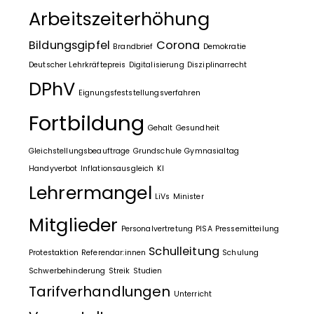
Arbeitszeiterhöhung
Bildungsgipfel
Corona
Brandbrief
Demokratie
Deutscher Lehrkräftepreis
Digitalisierung
Disziplinarrecht
DPhV
Eignungsfeststellungsverfahren
Fortbildung
Gehalt
Gesundheit
Gleichstellungsbeauftrage
Grundschule
Gymnasialtag
Handyverbot
Inflationsausgleich
KI
Lehrermangel
LiVs
Minister
Mitglieder
Personalvertretung
PISA
Pressemitteilung
Schulleitung
Protestaktion
Referendar:innen
Schulung
Schwerbehinderung
Streik
Studien
Tarifverhandlungen
Unterricht