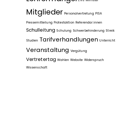
LiVs
Minister
Mitglieder
Personalvertretung
PISA
Pressemitteilung
Protestaktion
Referendar:innen
Schulleitung
Schulung
Schwerbehinderung
Streik
Tarifverhandlungen
Studien
Unterricht
Veranstaltung
Vergütung
Vertretertag
Wahlen
Website
Widerspruch
Wissenschaft