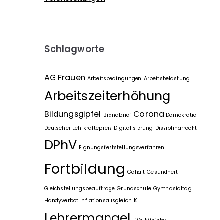
Schlagworte
AG Frauen
Arbeitsbedingungen
Arbeitsbelastung
Arbeitszeiterhöhung
Bildungsgipfel
Corona
Brandbrief
Demokratie
Deutscher Lehrkräftepreis
Digitalisierung
Disziplinarrecht
DPhV
Eignungsfeststellungsverfahren
Fortbildung
Gehalt
Gesundheit
Gleichstellungsbeauftrage
Grundschule
Gymnasialtag
Handyverbot
Inflationsausgleich
KI
Lehrermangel