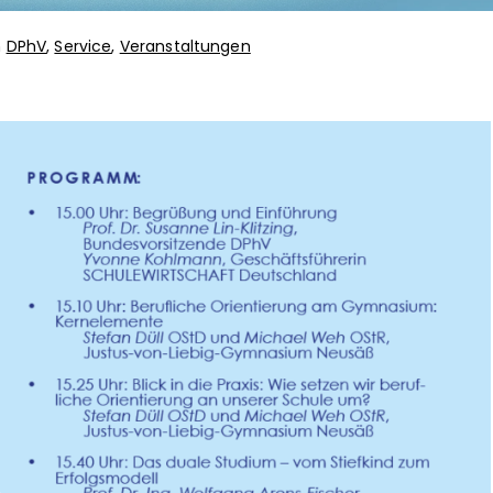
n
DPhV
,
Service
,
Veranstaltungen